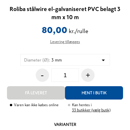
Roliba stålwire el-galvaniseret PVC belagt 3
mm x 10 m
80,00
kr./rulle
Levering tillægges
Diameter (Ø)
:
3 mm
-
+
FÅ LEVERET
HENT I BUTIK
Varen kan ikke købes online
Kan hentes i
33
butikker (vælg butik)
VARIANTER