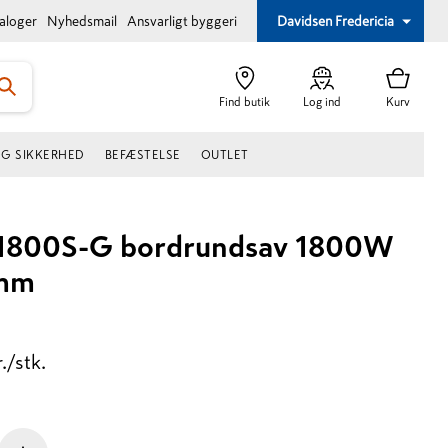
taloger
Nyhedsmail
Ansvarligt byggeri
Davidsen Fredericia
Find butik
Log ind
Kurv
OG SIKKERHED
BEFÆSTELSE
OUTLET
1800S-G bordrundsav 1800W
mm
r./stk.