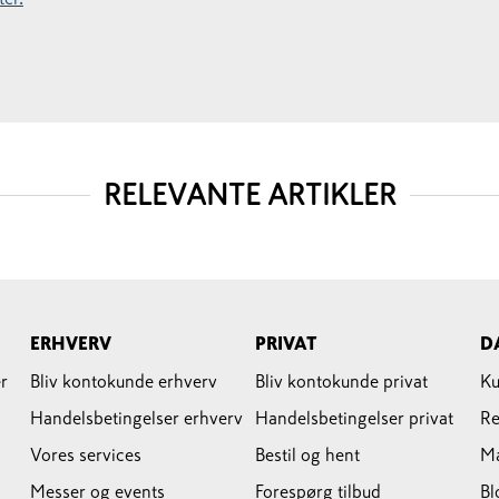
RELEVANTE ARTIKLER
ERHVERV
PRIVAT
D
r
Bliv kontokunde erhverv
Bliv kontokunde privat
Ku
Handelsbetingelser erhverv
Handelsbetingelser privat
Re
Vores services
Bestil og hent
M
Messer og events
Forespørg tilbud
Bl