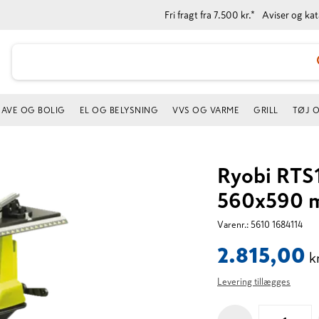
Fri fragt fra 7.500 kr.*
Aviser og ka
AVE OG BOLIG
EL OG BELYSNING
VVS OG VARME
GRILL
TØJ 
Ryobi RTS
560x590 
Varenr.:
5610 1684114
2.815,00
k
Levering tillægges