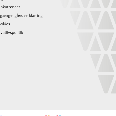
nkurrencer
lgængelighedserklæring
okies
ivatlivspolitik