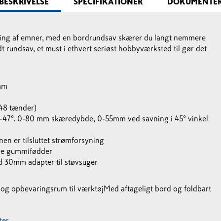
BESKRIVELSE
SPECIFIKATIONER
DOKUMENTE
ring af emner, med en bordrundsav skærer du langt nemmere
rundsav, et must i ethvert seriøst hobbyværksted til gør det
mm
48 tænder)
 0-47°. 0-80 mm skæredybde, 0-55mm ved savning i 45° vinkel
nen er tilsluttet strømforsyning
kre gummifødder
d 30mm adapter til støvsuger
j og opbevaringsrum til værktøj
Med aftageligt bord og foldbart
er.