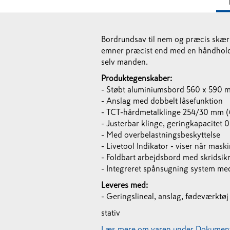
Bordrundsav til nem og præcis skæ
emner præcist end med en håndholdt 
selv manden.
Produktegenskaber:
- Støbt aluminiumsbord 560 x 590 
- Anslag med dobbelt låsefunktion
- TCT-hårdmetalklinge 254/30 mm (
- Justerbar klinge, geringkapacitet
- Med overbelastningsbeskyttelse
- Livetool Indikator - viser når maski
- Foldbart arbejdsbord med skridsi
- Integreret spånsugning system me
Leveres med:
- Geringslineal, anslag, fødeværktø
stativ
Læs mere om varen under Dokument