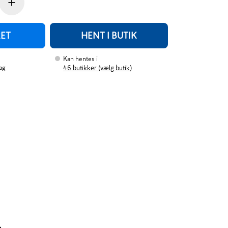
+
RET
HENT I BUTIK
Kan hentes i
ag
46
butikker (vælg butik)