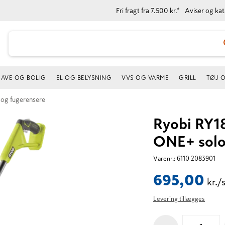
Fri fragt fra 7.500 kr.*
Aviser og ka
AVE OG BOLIG
EL OG BELYSNING
VVS OG VARME
GRILL
TØJ 
og fugerensere
Ryobi RY1
ONE+ sol
Varenr.:
6110 2083901
695,00
kr./
Levering tillægges