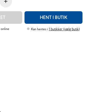
+
RET
HENT I BUTIK
 online
Kan hentes i
1
butikker (vælg butik)