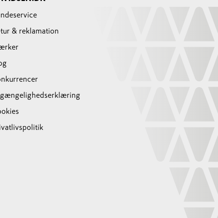
ndeservice
tur & reklamation
ærker
og
nkurrencer
lgængelighedserklæring
okies
ivatlivspolitik