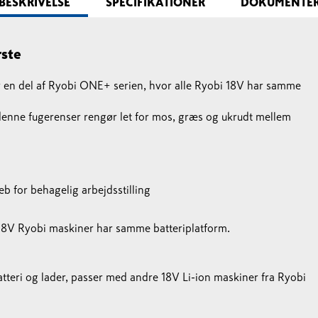
BESKRIVELSE
SPECIFIKATIONER
DOKUMENTE
rste
en del af Ryobi ONE+ serien, hvor alle Ryobi 18V har samme
 denne fugerenser rengør let for mos, græs og ukrudt mellem
b for behagelig arbejdsstilling
 18V Ryobi maskiner har samme batteriplatform.
teri og lader, passer med andre 18V Li-ion maskiner fra Ryobi