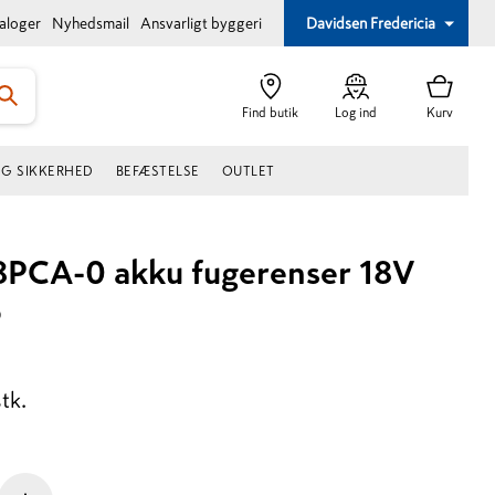
taloger
Nyhedsmail
Ansvarligt byggeri
Davidsen Fredericia
Find butik
Log ind
Kurv
OG SIKKERHED
BEFÆSTELSE
OUTLET
8PCA-0 akku fugerenser 18V
o
stk.