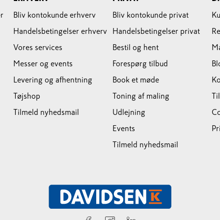
r
Bliv kontokunde erhverv
Bliv kontokunde privat
Ku
Handelsbetingelser erhverv
Handelsbetingelser privat
Re
Vores services
Bestil og hent
M
Messer og events
Forespørg tilbud
Bl
Levering og afhentning
Book et møde
Ko
Tøjshop
Toning af maling
Ti
Tilmeld nyhedsmail
Udlejning
Co
Events
Pr
Tilmeld nyhedsmail