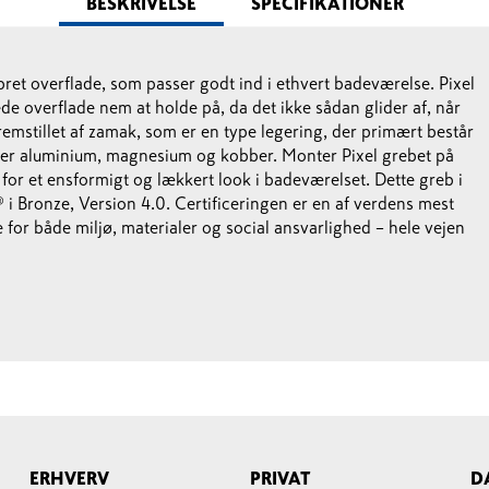
BESKRIVELSE
SPECIFIKATIONER
nopret overflade, som passer godt ind i ethvert badeværelse. Pixel
e overflade nem at holde på, da det ikke sådan glider af, når
fremstillet af zamak, som er en type legering, der primært består
r aluminium, magnesium og kobber. Monter Pixel grebet på
or et ensformigt og lækkert look i badeværelset. Dette greb i
 i Bronze, Version 4.0. Certificeringen er en af verdens mest
or både miljø, materialer og social ansvarlighed – hele vejen
ERHVERV
PRIVAT
D