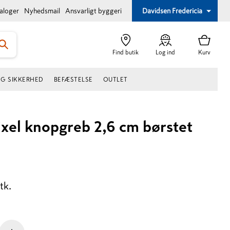
taloger
Nyhedsmail
Ansvarligt byggeri
Davidsen Fredericia
Find butik
Log ind
Kurv
OG SIKKERHED
BEFÆSTELSE
OUTLET
xel knopgreb 2,6 cm børstet
tk.