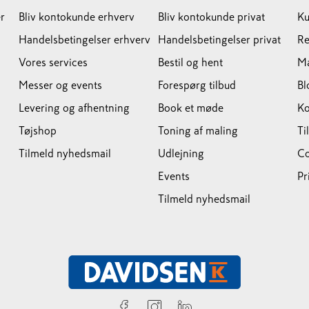
r
Bliv kontokunde erhverv
Bliv kontokunde privat
Ku
Handelsbetingelser erhverv
Handelsbetingelser privat
Re
Vores services
Bestil og hent
M
Messer og events
Forespørg tilbud
Bl
Levering og afhentning
Book et møde
Ko
Tøjshop
Toning af maling
Ti
Tilmeld nyhedsmail
Udlejning
Co
Events
Pr
Tilmeld nyhedsmail