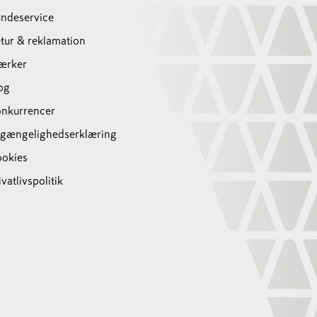
ndeservice
tur & reklamation
ærker
og
nkurrencer
lgængelighedserklæring
okies
ivatlivspolitik