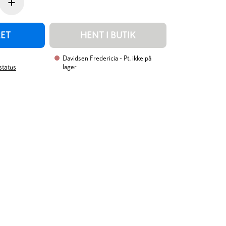
+
RET
HENT I BUTIK
Davidsen Fredericia
- Pt. ikke på
lager
rstatus