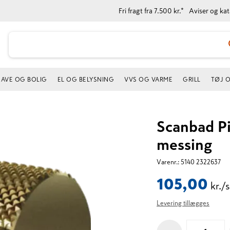
Fri fragt fra 7.500 kr.*
Aviser og ka
AVE OG BOLIG
EL OG BELYSNING
VVS OG VARME
GRILL
TØJ 
Scanbad Pi
messing
Varenr.:
5140 2322637
105,00
kr./s
Levering tillægges