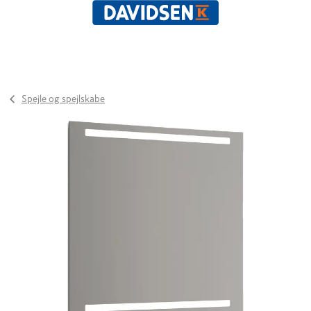
Spejle og spejlskabe