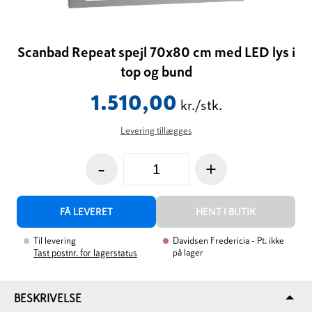
Scanbad Repeat spejl 70x80 cm med LED lys i
top og bund
1.510,00
kr./stk.
Levering tillægges
-
+
FÅ LEVERET
HENT I BUTIK
Til levering
Davidsen Fredericia
- Pt. ikke
på lager
Tast postnr. for lagerstatus
BESKRIVELSE