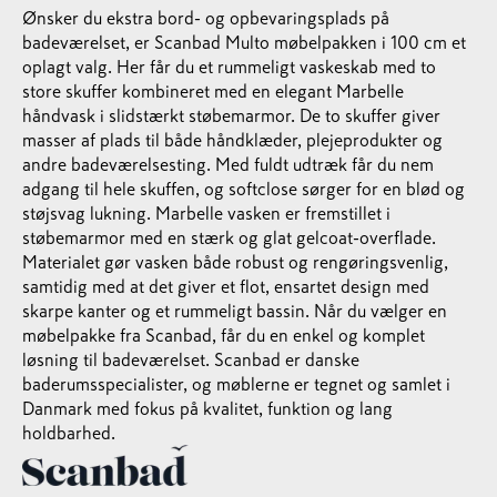
Ønsker du ekstra bord- og opbevaringsplads på
badeværelset, er Scanbad Multo møbelpakken i 100 cm et
oplagt valg. Her får du et rummeligt vaskeskab med to
store skuffer kombineret med en elegant Marbelle
håndvask i slidstærkt støbemarmor. De to skuffer giver
masser af plads til både håndklæder, plejeprodukter og
andre badeværelsesting. Med fuldt udtræk får du nem
adgang til hele skuffen, og softclose sørger for en blød og
støjsvag lukning. Marbelle vasken er fremstillet i
støbemarmor med en stærk og glat gelcoat-overflade.
Materialet gør vasken både robust og rengøringsvenlig,
samtidig med at det giver et flot, ensartet design med
skarpe kanter og et rummeligt bassin. Når du vælger en
møbelpakke fra Scanbad, får du en enkel og komplet
løsning til badeværelset. Scanbad er danske
baderumsspecialister, og møblerne er tegnet og samlet i
Danmark med fokus på kvalitet, funktion og lang
holdbarhed.