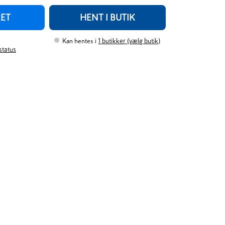
RET
HENT I BUTIK
Kan hentes i
1
butikker (vælg butik)
rstatus