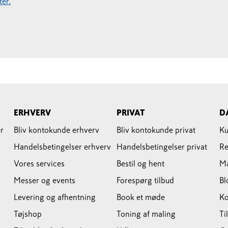
er.
ERHVERV
PRIVAT
D
r
Bliv kontokunde erhverv
Bliv kontokunde privat
Ku
Handelsbetingelser erhverv
Handelsbetingelser privat
Re
Vores services
Bestil og hent
M
Messer og events
Forespørg tilbud
Bl
Levering og afhentning
Book et møde
Ko
Tøjshop
Toning af maling
Ti