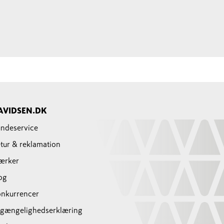
AVIDSEN.DK
ndeservice
tur & reklamation
ærker
og
nkurrencer
lgængelighedserklæring