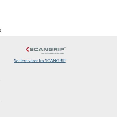
R
Se flere varer fra SCANGRIP
r
e