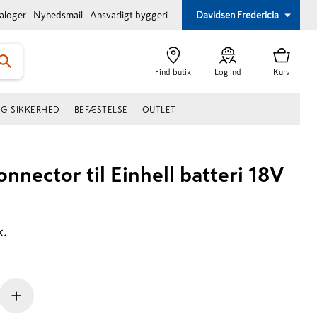
taloger
Nyhedsmail
Ansvarligt byggeri
Davidsen Fredericia
Find butik
Log ind
Kurv
OG SIKKERHED
BEFÆSTELSE
OUTLET
nnector til Einhell batteri 18V
k.
+