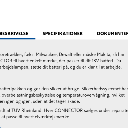
BESKRIVELSE
SPECIFIKATIONER
DOKUMENTE
oretrækker, f.eks. Milwaukee, Dewalt eller måske Makita, så har
 til hvert enkelt mærke, der passer til dit 18V batteri. Du
jdslampen, sætte dit batteri på, og du er klar til at arbejde.
batteripakken og gør den sikker at bruge. Sikkerhedssystemet ha
, overbelastningsbeskyttelse og temperaturovervågning, hvilket
eri igen og igen, uden at det tager skade.
 af TÜV Rheinland. Hver CONNECTOR sælges under separat
l at passe til hvert elværktøjsmærke.