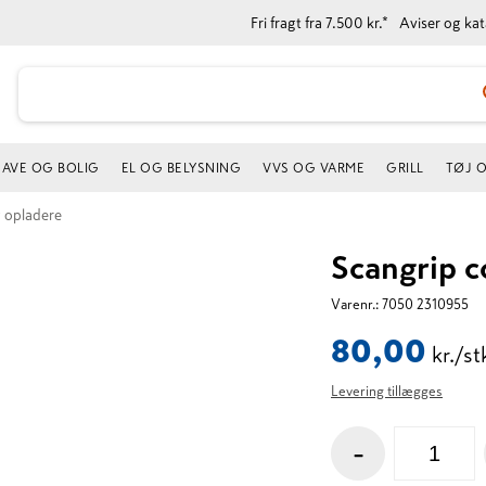
Fri fragt fra 7.500 kr.*
Aviser og ka
AVE OG BOLIG
EL OG BELYSNING
VVS OG VARME
GRILL
TØJ 
g opladere
Scangrip co
Varenr.:
7050 2310955
80,00
kr./st
Levering tillægges
-