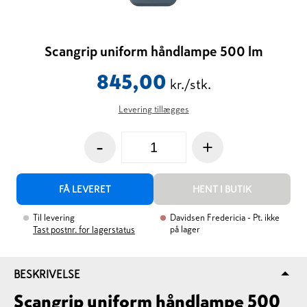
Scangrip uniform håndlampe 500 lm
845,00
kr./stk.
Levering tillægges
-
+
FÅ LEVERET
HENT I BUTIK
Til levering
Davidsen Fredericia
- Pt. ikke
på lager
Tast postnr. for lagerstatus
BESKRIVELSE
Scangrip uniform håndlampe 500