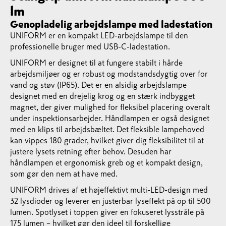
lm
Genopladelig arbejdslampe med ladestation
UNIFORM er en kompakt LED-arbejdslampe til den
professionelle bruger med USB-C-ladestation.
UNIFORM er designet til at fungere stabilt i hårde
arbejdsmiljøer og er robust og modstandsdygtig over for
vand og støv (IP65). Det er en alsidig arbejdslampe
designet med en drejelig krog og en stærk indbygget
magnet, der giver mulighed for fleksibel placering overalt
under inspektionsarbejder. Håndlampen er også designet
med en klips til arbejdsbæltet. Det fleksible lampehoved
kan vippes 180 grader, hvilket giver dig fleksibilitet til at
justere lysets retning efter behov. Desuden har
håndlampen et ergonomisk greb og et kompakt design,
som gør den nem at have med.
UNIFORM drives af et højeffektivt multi-LED-design med
32 lysdioder og leverer en justerbar lyseffekt på op til 500
lumen. Spotlyset i toppen giver en fokuseret lysstråle på
175 lumen – hvilket gør den ideel til forskellige