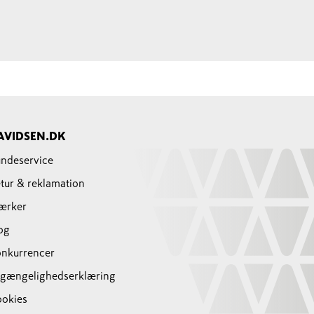
AVIDSEN.DK
ndeservice
tur & reklamation
ærker
og
nkurrencer
lgængelighedserklæring
okies