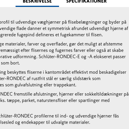
BESKRIVELSE
SPECIFIKATIONER
rofil til udvendige væghjørner på flisebelægninger og byder på
dvendige flade danner et symmetrisk afrundet udvendigt hjørne af
rerede fugepind defineres et fugekammer til flisen.
lige materialer, farver og overflader, gør det muligt at afstemme
mæssigt efter flisernes og fugernes farver eller også at skabe
rative udformning. Schlüter-RONDEC-E og -A elokseret passer
som bort.
ing beskyttes fliserne i kantområdet effektivt mod beskadigelser
r-RONDEC af rustfrit stål er særlig slidstærk som
s som gulvafslutning eller trappekant.
EC fremstille afslutninger, hjørner eller sokkeltildækninger på
s. tæppe, parket, naturstensfliser eller spartlinger med
chlüter-RONDEC profilerne til ind- og udvendige hjørner fås
sesled og endekapper til udvalgte materialer.