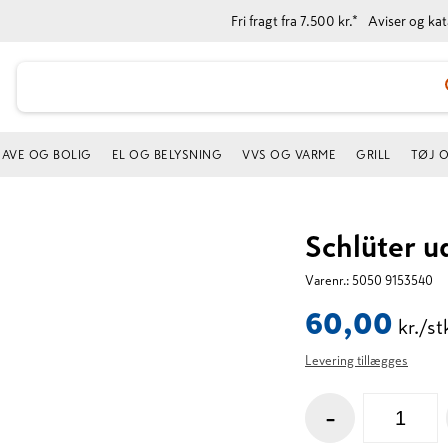
Fri fragt fra 7.500 kr.*
Aviser og ka
AVE OG BOLIG
EL OG BELYSNING
VVS OG VARME
GRILL
TØJ 
Schlüter 
Varenr.:
5050 9153540
60,00
kr./st
Levering tillægges
-