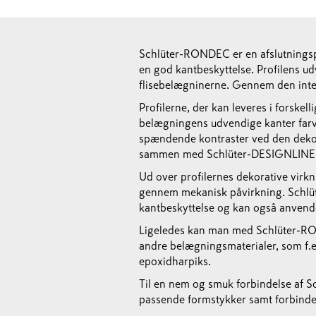
Schlüter-RONDEC er en afslutningsp
en god kantbeskyttelse. Profilens u
flisebelægninerne. Gennem den integ
Profilerne, der kan leveres i forskel
belægningens udvendige kanter farve
spændende kontraster ved den deko
sammen med Schlüter-DESIGNLINE 
Ud over profilernes dekorative virkn
gennem mekanisk påvirkning. Schlüte
kantbeskyttelse og kan også anvende
Ligeledes kan man med Schlüter-ROND
andre belægningsmaterialer, som f.ek
epoxidharpiks.
Til en nem og smuk forbindelse af S
passende formstykker samt forbindel