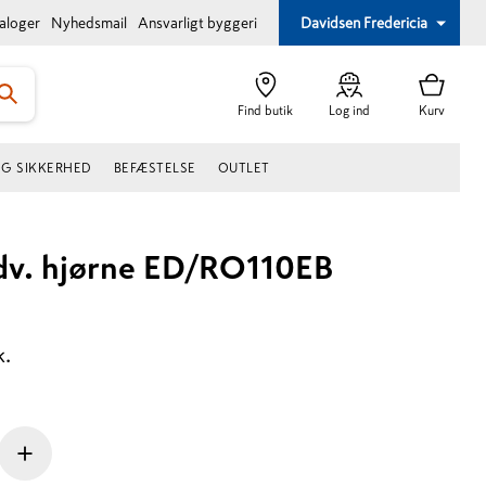
taloger
Nyhedsmail
Ansvarligt byggeri
Davidsen Fredericia
Find butik
Log ind
Kurv
OG SIKKERHED
BEFÆSTELSE
OUTLET
udv. hjørne ED/RO110EB
k.
+