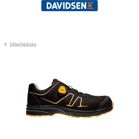
Sikkerhedssko