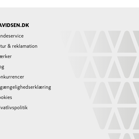
AVIDSEN.DK
ndeservice
tur & reklamation
ærker
og
nkurrencer
lgængelighedserklæring
okies
ivatlivspolitik