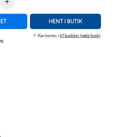
+
RET
HENT I BUTIK
Kan hentes i
47
butikker (vælg butik)
ag