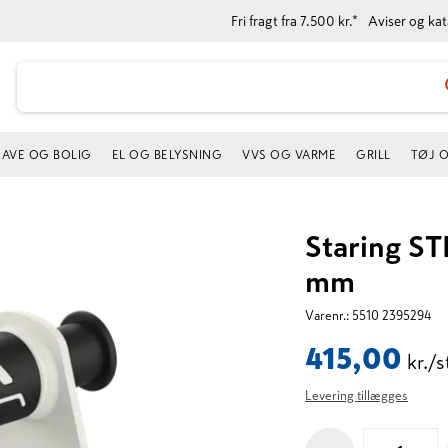
Fri fragt fra 7.500 kr.*
Aviser og ka
AVE OG BOLIG
EL OG BELYSNING
VVS OG VARME
GRILL
TØJ 
Staring S
mm
Varenr.:
5510 2395294
415,00
kr./s
Levering tillægges