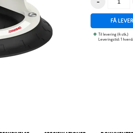
-
FÅ LEVE
Til levering
(
4
stk.
)
Leveringstid: 1 hverd