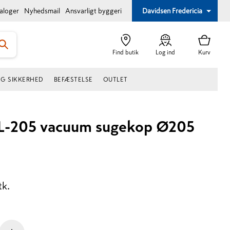
taloger
Nyhedsmail
Ansvarligt byggeri
Davidsen Fredericia
Find butik
Log ind
Kurv
OG SIKKERHED
BEFÆSTELSE
OUTLET
TL-205 vacuum sugekop Ø205
tk.