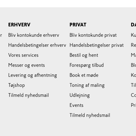
ERHVERV
PRIVAT
D
r
Bliv kontokunde erhverv
Bliv kontokunde privat
Ku
Handelsbetingelser erhverv
Handelsbetingelser privat
Re
Vores services
Bestil og hent
M
Messer og events
Forespørg tilbud
Bl
Levering og afhentning
Book et møde
Ko
Tøjshop
Toning af maling
Ti
Tilmeld nyhedsmail
Udlejning
Co
Events
Pr
Tilmeld nyhedsmail