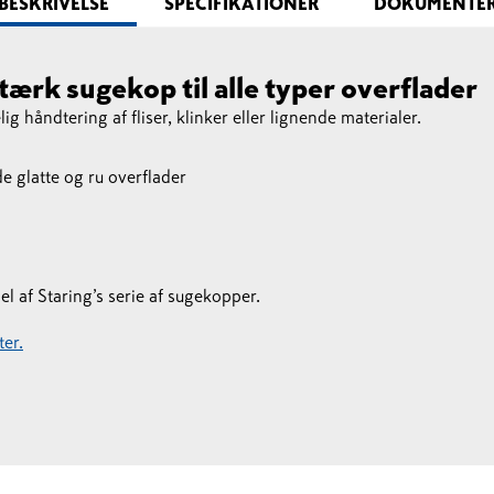
BESKRIVELSE
SPECIFIKATIONER
DOKUMENTE
ærk sugekop til alle typer overflader
g håndtering af fliser, klinker eller lignende materialer.
 glatte og ru overflader
 af Staring’s serie af sugekopper.
er.