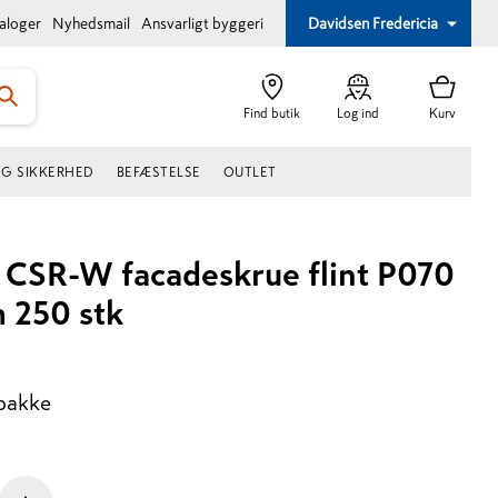
taloger
Nyhedsmail
Ansvarligt byggeri
Davidsen Fredericia
Find butik
Log ind
Kurv
OG SIKKERHED
BEFÆSTELSE
OUTLET
 CSR-W facadeskrue flint P070
 250 stk
/pakke