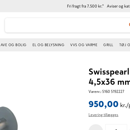
Fri fragt fra 7.500 kr.*
Aviser og ka
AVE OG BOLIG
EL OG BELYSNING
VVS OG VARME
GRILL
TØJ 
Swisspearl
4,5x36 mm
Varenr.:
5160 5192227
950,00
kr.
Levering tillægges