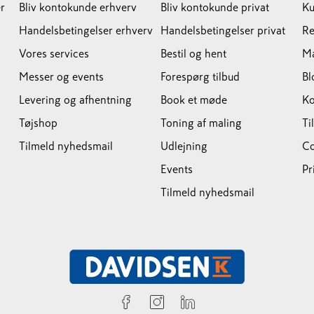
r
Bliv kontokunde erhverv
Bliv kontokunde privat
Ku
Handelsbetingelser erhverv
Handelsbetingelser privat
Re
Vores services
Bestil og hent
M
Messer og events
Forespørg tilbud
Bl
Levering og afhentning
Book et møde
Ko
Tøjshop
Toning af maling
Ti
Tilmeld nyhedsmail
Udlejning
Co
Events
Pr
Tilmeld nyhedsmail