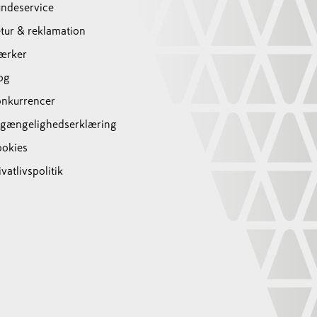
ndeservice
tur & reklamation
ærker
og
nkurrencer
lgængelighedserklæring
okies
ivatlivspolitik