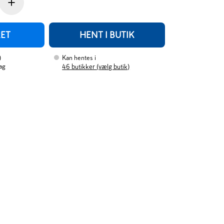
+
RET
HENT I BUTIK
)
Kan hentes i
ag
46
butikker (vælg butik)