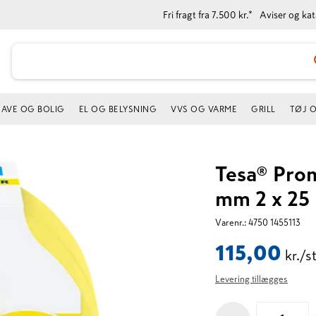
Fri fragt fra 7.500 kr.*
Aviser og ka
AVE OG BOLIG
EL OG BELYSNING
VVS OG VARME
GRILL
TØJ 
Tesa® Prom
mm 2 x 25
Varenr.:
4750 1455113
115,00
kr./s
Levering tillægges