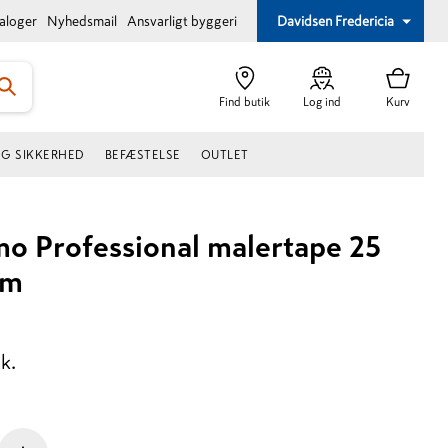
taloger
Nyhedsmail
Ansvarligt byggeri
Davidsen Fredericia
Find butik
Log ind
Kurv
OG SIKKERHED
BEFÆSTELSE
OUTLET
o Professional malertape 25
 m
tk.