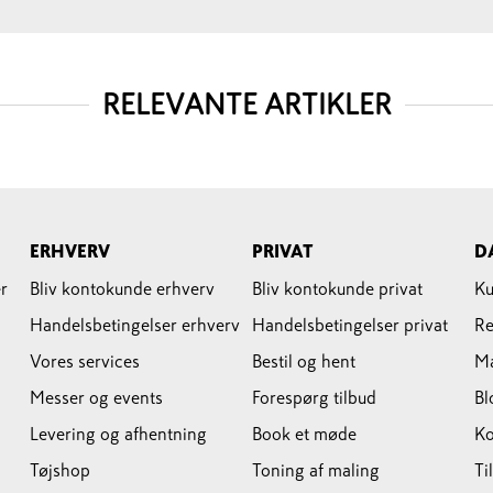
RELEVANTE ARTIKLER
ERHVERV
PRIVAT
D
r
Bliv kontokunde erhverv
Bliv kontokunde privat
Ku
Handelsbetingelser erhverv
Handelsbetingelser privat
Re
Vores services
Bestil og hent
M
Messer og events
Forespørg tilbud
Bl
Levering og afhentning
Book et møde
Ko
Tøjshop
Toning af maling
Ti