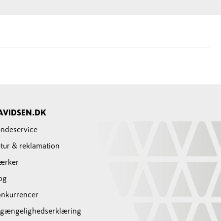
AVIDSEN.DK
ndeservice
tur & reklamation
ærker
og
nkurrencer
lgængelighedserklæring