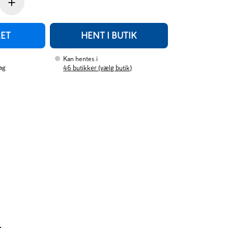
+
RET
HENT I BUTIK
Kan hentes i
ag
46
butikker (vælg butik)