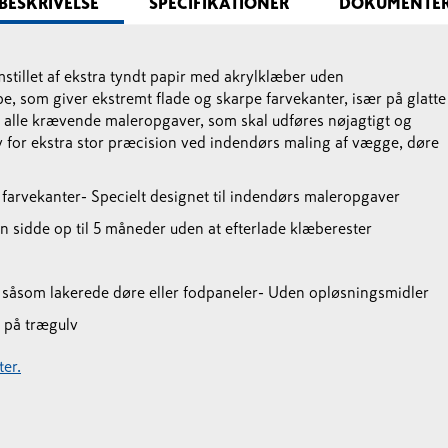
BESKRIVELSE
SPECIFIKATIONER
DOKUMENTE
stillet af ekstra tyndt papir med akrylklæber uden
e, som giver ekstremt flade og skarpe farvekanter, især på glatte
il alle krævende maleropgaver, som skal udføres nøjagtigt og
v for ekstra stor præcision ved indendørs maling af vægge, døre
 farvekanter
- Specielt designet til indendørs maleropgaver
n sidde op til 5 måneder uden at efterlade klæberester
r såsom lakerede døre eller fodpaneler
- Uden opløsningsmidler
 på trægulv
er.