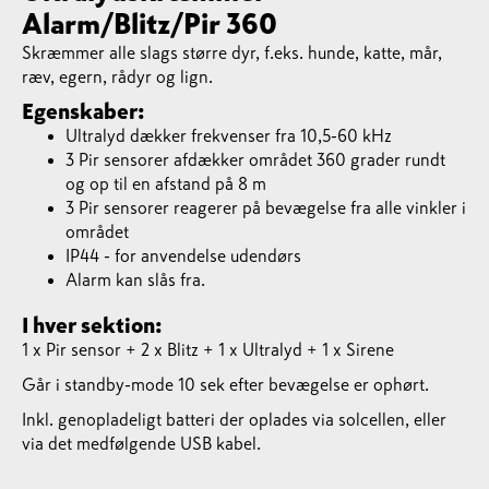
Alarm/Blitz/Pir 360
Skræmmer alle slags større dyr, f.eks. hunde, katte, mår,
ræv, egern, rådyr og lign.
Egenskaber:
Ultralyd dækker frekvenser fra 10,5-60 kHz
3 Pir sensorer afdækker området 360 grader rundt
og op til en afstand på 8 m
3 Pir sensorer reagerer på bevægelse fra alle vinkler i
området
IP44 - for anvendelse udendørs
Alarm kan slås fra.
I hver sektion:
1 x Pir sensor + 2 x Blitz + 1 x Ultralyd + 1 x Sirene
Går i standby-mode 10 sek efter bevægelse er ophørt.
Inkl. genopladeligt batteri der oplades via solcellen, eller
via det medfølgende USB kabel.