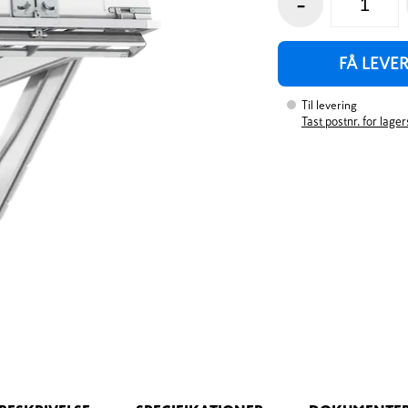
-
FÅ LEVE
Til levering
Tast postnr. for lage