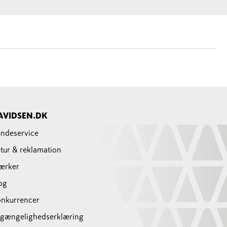
AVIDSEN.DK
ndeservice
tur & reklamation
ærker
og
nkurrencer
lgængelighedserklæring