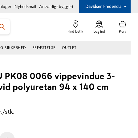
taloger
Nyhedsmail
Ansvarligt byggeri
Davidsen Fredericia
Find butik
Log ind
Kurv
OG SIKKERHED
BEFÆSTELSE
OUTLET
 PK08 0066 vippevindue 3-
vid polyuretan 94 x 140 cm
r./stk.