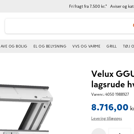
Fri fragt fra 7.500 kr.*
Aviser og ka
AVE OG BOLIG
EL OG BELYSNING
VVS OG VARME
GRILL
TØJ 
Velux GGU
lagsrude h
Varenr.:
4050 1988927
8.716,00
k
Levering tillægges