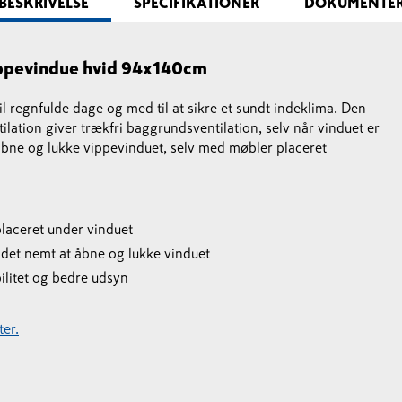
BESKRIVELSE
SPECIFIKATIONER
DOKUMENTE
pevindue hvid 94x140cm
il regnfulde dage og med til at sikre et sundt indeklima. Den
ilation giver trækfri baggrundsventilation, selv når vinduet er
t åbne og lukke vippevinduet, selv med møbler placeret
laceret under vinduet
 det nemt at åbne og lukke vinduet
bilitet og bedre udsyn
er.