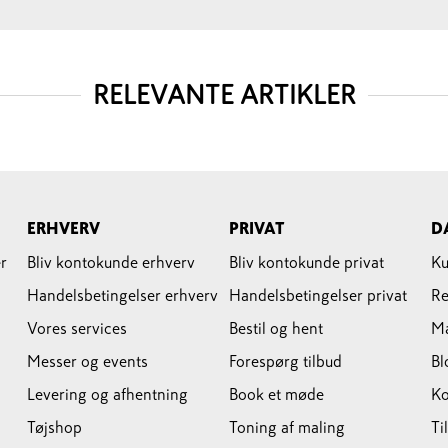
RELEVANTE ARTIKLER
ERHVERV
PRIVAT
D
r
Bliv kontokunde erhverv
Bliv kontokunde privat
Ku
Handelsbetingelser erhverv
Handelsbetingelser privat
Re
Vores services
Bestil og hent
M
Messer og events
Forespørg tilbud
Bl
Levering og afhentning
Book et møde
Ko
Tøjshop
Toning af maling
Ti