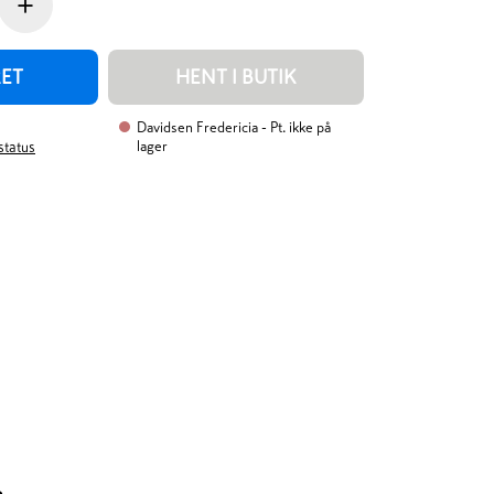
+
RET
HENT I BUTIK
Davidsen Fredericia
- Pt. ikke på
lager
rstatus