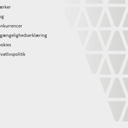
ærker
og
nkurrencer
lgængelighedserklæring
okies
ivatlivspolitik