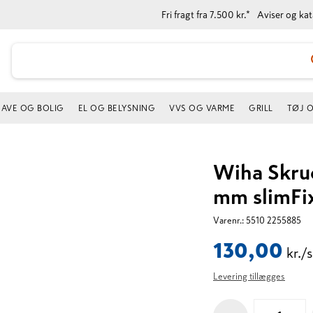
Fri fragt fra 7.500 kr.*
Aviser og ka
AVE OG BOLIG
EL OG BELYSNING
VVS OG VARME
GRILL
TØJ 
Wiha Skrue
mm slimFi
Varenr.:
5510 2255885
130,00
kr./s
Levering tillægges