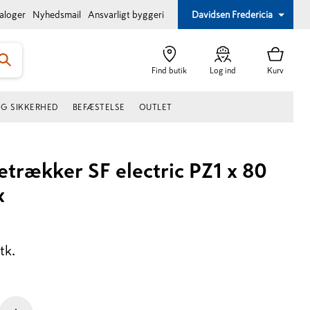
taloger
Nyhedsmail
Ansvarligt byggeri
Davidsen Fredericia
Find butik
Log ind
Kurv
OG SIKKERHED
BEFÆSTELSE
OUTLET
trækker SF electric PZ1 x 80
x
tk.