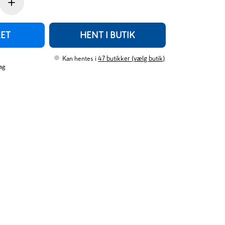
+
RET
HENT I BUTIK
Kan hentes i
47
butikker (vælg butik)
ag