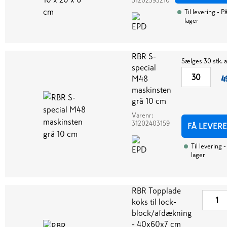
31202393210
Til levering
- P
lager
RBR S-
Sælges 30 stk. 
special
M48
4
maskinsten
grå 10 cm
Varenr:
31202403159
FÅ LEVERE
Til levering
-
lager
RBR Topplade
koks til lock-
block/afdækning
- 40x60x7 cm