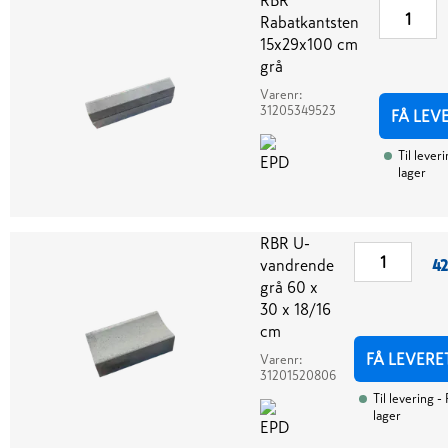
RBR
Rabatkantsten
15x29x100 cm
grå
Varenr:
31205349523
FÅ LEV
Til lever
lager
RBR U-
vandrende
42
grå 60 x
30 x 18/16
cm
FÅ LEVERE
Varenr:
31201520806
Til levering
- 
lager