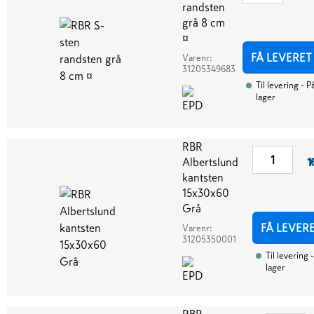
randsten
grå 8 cm
¤
FÅ LEVERET
Varenr:
31205349683
Til levering
- P
lager
RBR
Albertslund
1
kantsten
15x30x60
Grå
FÅ LEVER
Varenr:
31205350001
Til levering
-
lager