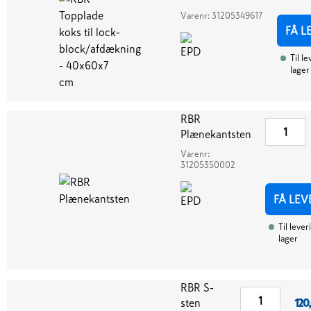
Varenr:
31205349617
FÅ L
Til l
lager
RBR
Plænekantsten
Varenr:
31205350002
FÅ LEV
Til lever
lager
RBR S-
sten
120