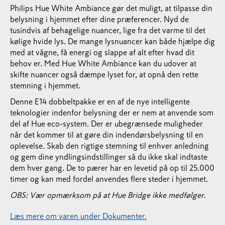
Philips Hue White Ambiance gør det muligt, at tilpasse din
belysning i hjemmet efter dine præferencer. Nyd de
tusindvis af behagelige nuancer, lige fra det varme til det
kølige hvide lys. De mange lysnuancer kan både hjælpe dig
med at vågne, få energi og slappe af alt efter hvad dit
behov er. Med Hue White Ambiance kan du udover at
skifte nuancer også dæmpe lyset for, at opnå den rette
stemning i hjemmet.
Denne E14 dobbeltpakke er en af de nye intelligente
teknologier indenfor belysning der er nem at anvende som
del af Hue eco-system. Der er ubegrænsede muligheder
når det kommer til at gøre din indendørsbelysning til en
oplevelse. Skab den rigtige stemning til enhver anledning
og gem dine yndlingsindstillinger så du ikke skal indtaste
dem hver gang. De to pærer har en levetid på op til 25.000
timer og kan med fordel anvendes flere steder i hjemmet.
OBS: Vær opmærksom på at Hue Bridge ikke medfølger.
Læs mere om varen under Dokumenter.