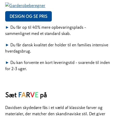
DESIGN OG SE PRIS
►
Du får op til 40% mere opbevaringsplads -
sammenlignet med et standard skab.
►
Du får dansk kvalitet der holder til en families intensive
hverdagsbrug.
►
Du kan forvente en kort leveringstid - svarende til inden
for 2-3 uger.
Sæt
F
A
R
V
E
på
Davidsen skydedøre fås i et væld af klassiske farver og
materialer, der matcher den skandinaviske stil. Det giver