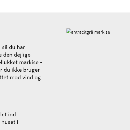
, så du har
e den dejlige
llukket markise -
år du ikke bruger
ttet mod vind og
let ind
 huset i