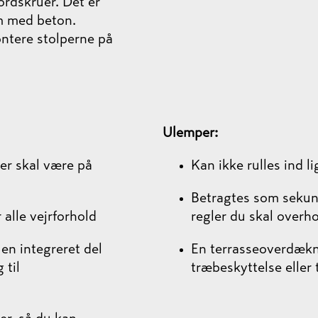
rdskruer. Det er
em med beton.
ontere stolperne på
Ulemper:
er skal være på
Kan ikke rulles ind 
Betragtes som sekun
 alle vejrforhold
regler du skal overh
en integreret del
En terrasseoverdækn
 til
træbeskyttelse eller