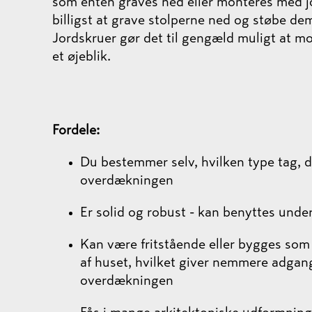
som enten graves ned eller monteres med jo
billigst at grave stolperne ned og støbe d
Jordskruer gør det til gengæld muligt at m
et øjeblik.
Fordele:
Du bestemmer selv, hvilken type tag, d
overdækningen
Er solid og robust - kan benyttes under
Kan være fritstående eller bygges som 
af huset, hvilket giver nemmere adgang
overdækningen