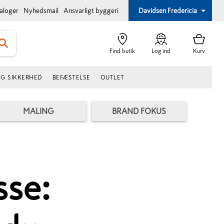
taloger
Nyhedsmail
Ansvarligt byggeri
Davidsen Fredericia
Find butik
Log ind
Kurv
OG SIKKERHED
BEFÆSTELSE
OUTLET
MALING
BRAND FOKUS
sse: