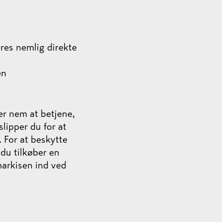
eres nemlig direkte
en
er nem at betjene,
lipper du for at
 For at beskytte
du tilkøber en
markisen ind ved