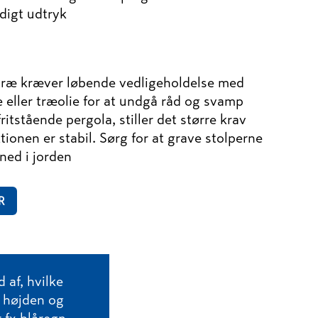
digt udtryk
 træ kræver løbende vedligeholdelse med
 eller træolie for at undgå råd og svamp
itstående pergola, stiller det større krav
ktionen er stabil. Sørg for at grave stolperne
ned i jorden
R
 af, hvilke
e højden og