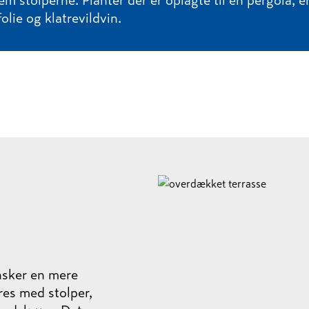
m stolperne. Planter der er oplagte til en pergola, er
folie og klatrevildvin.
​​​​​​​
nsker en mere
es med stolper,