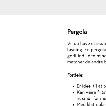
Pergola
Vil du have et eks
løsning. En pergol
godt ind i den min
matcher de andre b
Fordele:
Er ideel til at
Kan være frits
husmur for mer
Med klatreplan