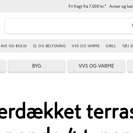
Fri fragt fra 7.500 kr.*
Aviser og ka
AVE OG BOLIG
EL OG BELYSNING
VVS OG VARME
GRILL
TØJ 
BYG
VVS OG VARME
rdækket terra