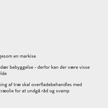
ligesom en markise
dær bebyggelse - derfor kan der være visse
olde
ing af træ skal overfladebehandles med
 træolie for at undgå råd og svamp