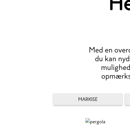
He
Med en overd
du kan nyd
mulighed
opmærkso
MARKISE