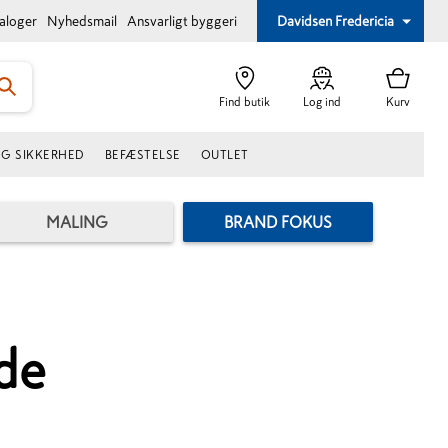
taloger
Nyhedsmail
Ansvarligt byggeri
Davidsen Fredericia
Find butik
Log ind
Kurv
OG SIKKERHED
BEFÆSTELSE
OUTLET
MALING
BRAND FOKUS
de