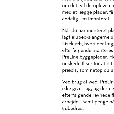
om det, vil du opleve en
med at lægge plader, få
endeligt fastmonteret.
Når du har monteret pl
lagt alupex-slangerne ud
fliseklæb, hvori der læ
efterfølgende montere
PreLine byggeplader. He
ønskede fliser for at di
præcis, som netop du ø
Ved brug af wedi PreLin
ikke giver sig, og der
efterfølgende revnede fl
arbejdet, samt penge på
udbedres.