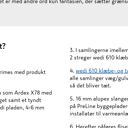
et er med andre ord kun fantasien, der sætter grænse
t?
3. I samlingerne imell
2 streger wedi 610 klæ
4.
wedi 610 klæbe- og 
 primes med produkt
alle samlinger væg/gulv
så det bliver tæt.
læb som Ardex X78 med
5. 16 mm alupex slanger
get samt et tyndt
på PreLine byggepladern
di pladen, 4-6 mm
installatør til varmeanl
6. Herefter påføres fli