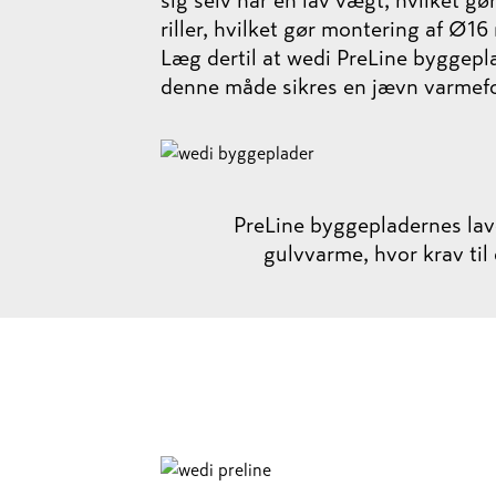
sig selv har en lav vægt, hvilket g
riller, hvilket gør montering af Ø
Læg dertil at wedi PreLine byggepl
denne måde sikres en jævn varmefor
PreLine byggepladernes lav
gulvvarme, hvor krav til