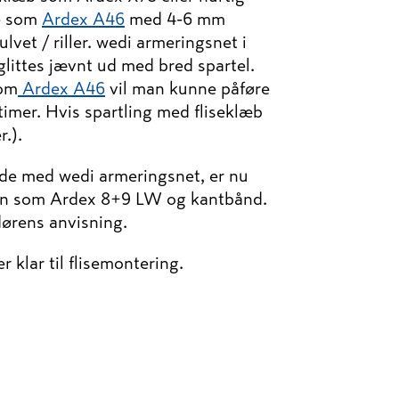
e som
Ardex A46
med 4-6 mm
lvet / riller. wedi armeringsnet i
littes jævnt ud med bred spartel.
som
Ardex A46
vil man kunne påføre
timer. Hvis spartling med fliseklæb
r.).
ade med wedi armeringsnet, er nu
ran som Ardex 8+9 LW og kantbånd.
dørens anvisning.
r klar til flisemontering.