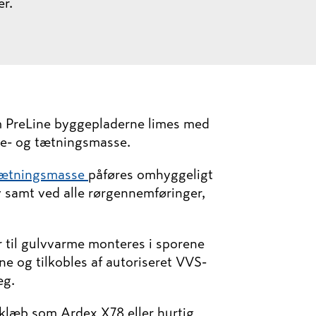
r.
em PreLine byggepladerne limes med
be- og tætningsmasse.
tætningsmasse
påføres omhyggeligt
 samt ved alle rørgennemføringer,
 til gulvvarme monteres i sporene
e og tilkobles af autoriseret VVS-
æg.
seklæb som Ardex X78 eller hurtig