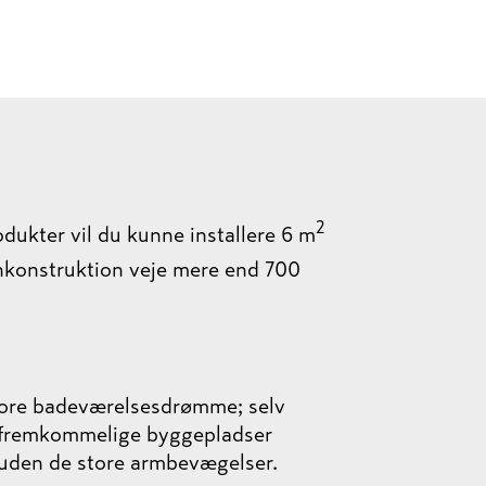
2
odukter vil du kunne installere 6 m
onkonstruktion veje mere end 700
store badeværelsesdrømme; selv
t fremkommelige byggepladser
 uden de store armbevægelser.