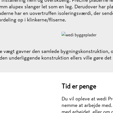
ør installering nem og overskuelig. PreLine pladerne
16 mm alupex slanger let som en leg. Derudover har p
aderne har en uovertruffen isoleringsværdi, der send
deling op i klinkerne/fliserne.
e vægt gavner den samlede bygningskonstruktion, og
 den underliggende konstruktion ellers ville gøre det
Tid er penge
Du vil opleve at wedi P
nemme at arbejde med. 
med arbejdet, eller om 