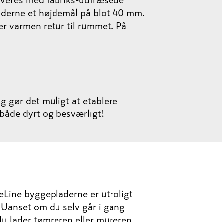
 leveres med fabriks-udfræsede
laderne et højdemål på blot 40 mm.
er varmen retur til rummet. På
 gør det muligt at etablere
 både dyrt og besværligt!
reLine byggepladerne er utroligt
Uanset om du selv går i gang
du lader tømreren eller mureren