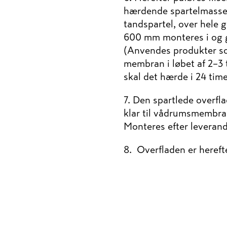
hærdende spartelmass
tandspartel, over hele gu
600 mm monteres i og g
(Anvendes produkter 
membran i løbet af 2–3 
skal det hærde i 24 time
7. Den spartlede overfl
klar til ­vådrums­memb
Monteres efter leveran
8. Overfladen er herefte