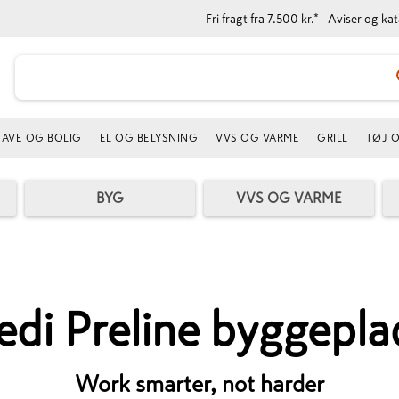
Fri fragt fra 7.500 kr.*
Aviser og ka
AVE OG BOLIG
EL OG BELYSNING
VVS OG VARME
GRILL
TØJ 
BYG
VVS OG VARME
edi Preline byggepla
Work smarter, not harder